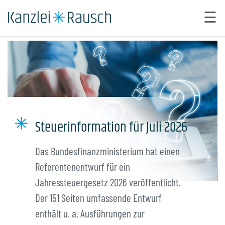
☰
×
Steuer abgeben.
Start
Über uns
Leistungen
Steuerinformation für Juli 2026
Automatisierung
Karriere
Das Bundesfinanzministerium hat einen
Referentenentwurf für ein
Kontakt
Jahressteuergesetz 2026 veröffentlicht.
Neues aus der Kanzlei
Der 151 Seiten umfassende Entwurf
enthält u. a. Ausführungen zur