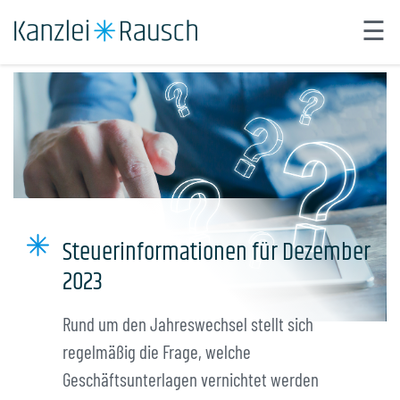
☰
×
Steuer abgeben.
Start
Über uns
Leistungen
Automatisierung
Steuerinformationen für Dezember
Karriere
2023
Kontakt
Rund um den Jahreswechsel stellt sich
Neues aus der Kanzlei
regelmäßig die Frage, welche
Geschäftsunterlagen vernichtet werden