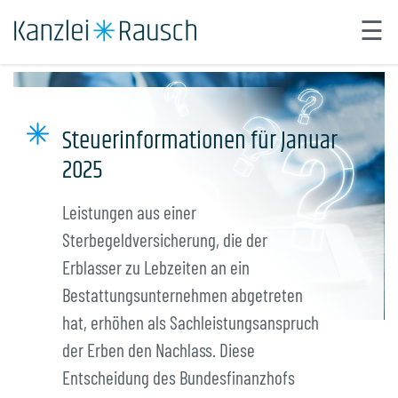
☰
×
Steuer abgeben.
Start
Steuerinformationen für Januar
Über uns
2025
Leistungen
Leistungen aus einer
Automatisierung
Sterbegeldversicherung, die der
Karriere
Erblasser zu Lebzeiten an ein
Bestattungsunternehmen abgetreten
Kontakt
hat, erhöhen als Sachleistungsanspruch
Neues aus der Kanzlei
der Erben den Nachlass. Diese
Entscheidung des Bundesfinanzhofs