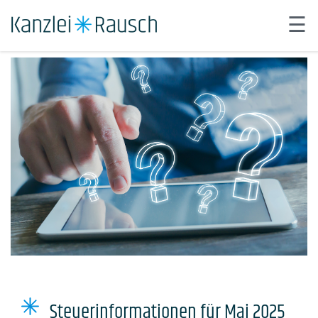
☰
×
Steuer abgeben.
Start
Über uns
Leistungen
Automatisierung
Karriere
Kontakt
Neues aus der Kanzlei
Steuerinformationen für Mai 2025